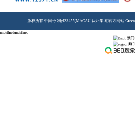
版权所有 中国·永利yl23455(MACAU·认证集团)官方网站-Green
undefinedundefined